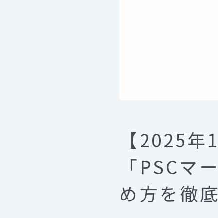
【2025
「PSCマ
め方を徹