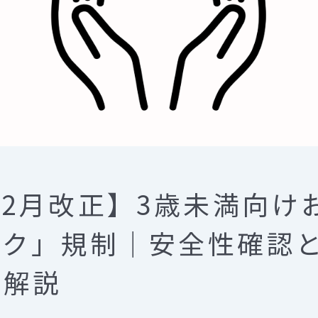
年12月改正】3歳未満向
ーク」規制｜安全性確認
底解説